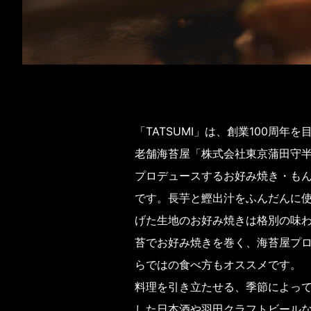
「TATSUMI」は、創業100周年
老舗海苔屋「株式会社東京蒲田守
プロデュースするお好み焼き・も
です。長芋と鰹出汁をふんだんに
げた生地のお好み焼きは格別の味
苔でお好み焼きを巻く、海苔屋プ
らではの食べ方もオススメです。
料理を引き立たせる、季節によっ
した日本酒や羽田クラフトビール