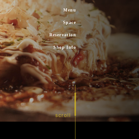
Menu
Space
Reservation
Shop Info
scroll