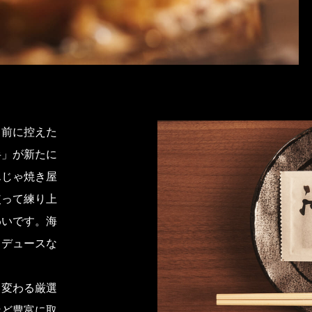
を目前に控えた
半」が新たに
んじゃ焼き屋
使って練り上
わいです。海
ロデュースな
て変わる厳選
など豊富に取