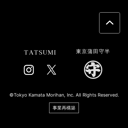
TATSUMI
東京蒲田守半
©Tokyo Kamata Morihan, Inc. All RIghts Reserved.
事業再構築