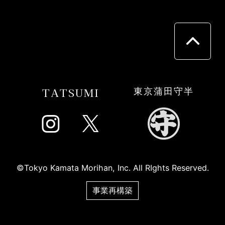
TATSUMI
東京蒲田守半
©Tokyo Kamata Morihan, Inc. All RIghts Reserved.
事業再構築