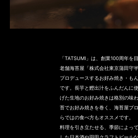
「TATSUMI」は、創業100周年
老舗海苔屋「株式会社東京蒲田守
プロデュースするお好み焼き・も
です。長芋と鰹出汁をふんだんに
げた生地のお好み焼きは格別の味
苔でお好み焼きを巻く、海苔屋プ
らではの食べ方もオススメです。
料理を引き立たせる、季節によっ
した日本酒や羽田クラフトビール