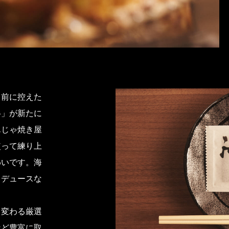
を目前に控えた
半」が新たに
んじゃ焼き屋
使って練り上
わいです。海
ロデュースな
て変わる厳選
など豊富に取