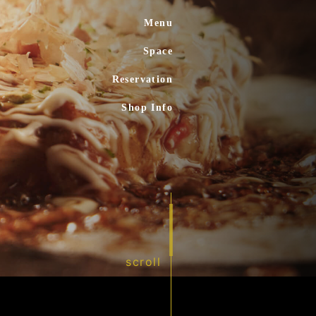
Menu
Space
Reservation
Shop Info
scroll