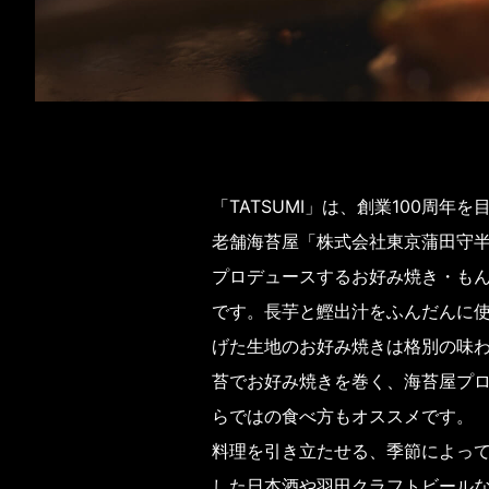
「TATSUMI」は、創業100周年
老舗海苔屋「株式会社東京蒲田守
プロデュースするお好み焼き・も
です。長芋と鰹出汁をふんだんに
げた生地のお好み焼きは格別の味
苔でお好み焼きを巻く、海苔屋プ
らではの食べ方もオススメです。
料理を引き立たせる、季節によっ
した日本酒や羽田クラフトビール