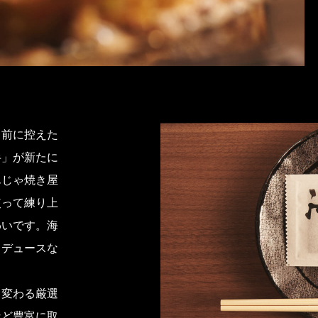
を目前に控えた
半」が新たに
んじゃ焼き屋
使って練り上
わいです。海
ロデュースな
て変わる厳選
など豊富に取