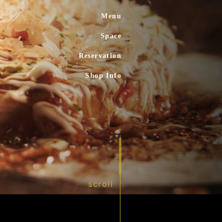
Menu
Space
Reservation
Shop Info
scroll