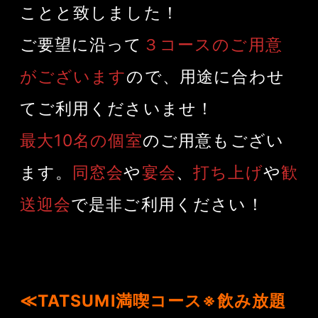
ことと致しました！
ご要望に沿って
３コースのご用意
がございます
ので、用途に合わせ
てご利用くださいませ！
最大10名の個室
のご用意もござい
ます。
同窓会
や
宴会
、
打ち上げ
や
歓
で是非ご利用ください！
送迎会
≪TATSUMI満喫コース※飲み放題